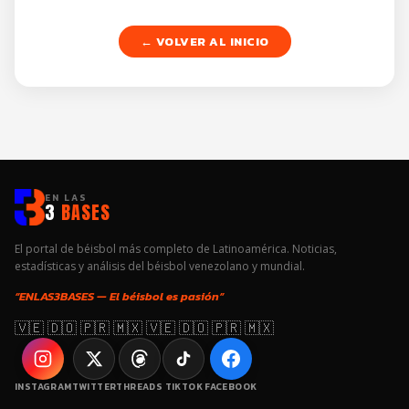
← VOLVER AL INICIO
EN LAS
3
BASES
El portal de béisbol más completo de Latinoamérica. Noticias,
estadísticas y análisis del béisbol venezolano y mundial.
“ENLAS3BASES — El béisbol es pasión”
🇻🇪 🇩🇴 🇵🇷 🇲🇽 🇻🇪 🇩🇴 🇵🇷 🇲🇽
INSTAGRAM
TWITTER
THREADS
TIKTOK
FACEBOOK