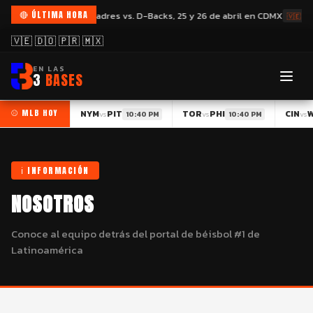
🔴 ÚLTIMA HORA
Mexico City Series: Padres vs. D-Backs, 25 y 26 de abril en CDMX
🇻🇪 VE
🇻🇪 🇩🇴 🇵🇷 🇲🇽
EN LAS
3
BASES
⚾ MLB HOY
NYM
PIT
TOR
PHI
CIN
vs
vs
vs
10:40 PM
10:40 PM
ℹ️ INFORMACIÓN
NOSOTROS
Conoce al equipo detrás del portal de béisbol #1 de
Latinoamérica