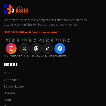
EN LAS
3
BASES
El portal de béisbol más completo de Latinoamérica. Noticias,
estadísticas y análisis del béisbol venezolano y mundial.
“ENLAS3BASES — El béisbol es pasión”
🇻🇪 🇩🇴 🇵🇷 🇲🇽 🇻🇪 🇩🇴 🇵🇷 🇲🇽
INSTAGRAM
TWITTER
THREADS
TIKTOK
FACEBOOK
NOTICIAS
MLB
Venezuela
Béisbol Latino
Historia
Draft