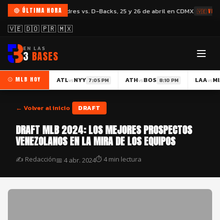
🔴 ÚLTIMA HORA
exico City Series: Padres vs. D-Backs, 25 y 26 de abril en CDMX
Ya
🇻🇪 VE
🇻🇪 🇩🇴 🇵🇷 🇲🇽
EN LAS
3
BASES
⚾ MLB HOY
ATL
NYY
ATH
BOS
LAA
MI
vs
vs
vs
7:05 PM
8:10 PM
← Volver al inicio
DRAFT
DRAFT MLB 2024: LOS MEJORES PROSPECTOS
VENEZOLANOS EN LA MIRA DE LOS EQUIPOS
✍️ Redacción
⏱ 4 min lectura
📅 4 abr. 2024